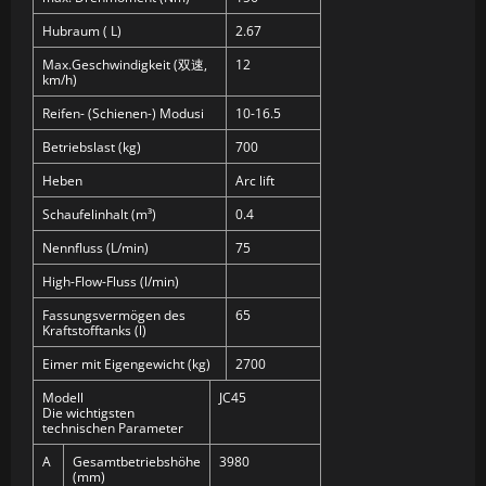
Hubraum ( L)
2.67
Max.Geschwindigkeit (双速,
12
km/h)
Reifen- (Schienen-) Modusi
10-16.5
Betriebslast (kg)
700
Heben
Arc lift
Schaufelinhalt (m³)
0.4
Nennfluss (L/min)
75
High-Flow-Fluss (l/min)
Fassungsvermögen des
65
Kraftstofftanks (l)
Eimer mit Eigengewicht (kg)
2700
Modell
JC45
Die wichtigsten
technischen Parameter
A
Gesamtbetriebshöhe
3980
(mm)