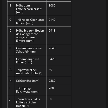
B
Höhe zum
3080
Löffelscharnierstift
(mm)
C
Höhe bis Oberkante
2140
Kabine (mm)
D
Höhe bis zum Boden
2913
des waagerecht
ausgerichteten
Eimers (mm)
E
Gesamtlänge ohne
2640
Schaufel (mm)
F
Gesamtlänge mit
3420
Eimer (mm)
G
Kippwinkel bei
40
maximaler Höhe (°)
H
Schütthöhe (mm)
2380
I
Dumping-
700
Reichweite (mm)
J
Zurückrollen des
30
Löffels auf den
Boden (°)