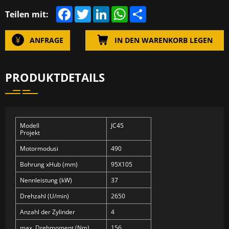
F
T
L
W
S
Teilen mit:
a
w
i
h
h
c
i
n
a
a
e
t
k
t
r
ANFRAGE
IN DEN WARENKORB LEGEN
b
t
e
s
e
o
e
d
A
o
r
I
p
k
n
p
PRODUKTDETAILS
Modell
JC45
Projekt
Motormodusi
490
Bohrung xHub (mm)
95X105
Nennleistung (kW)
37
Drehzahl (U/min)
2650
Anzahl der Zylinder
4
max. Drehmoment (Nm)
156