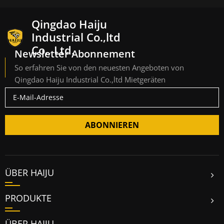
Qingdao Haiju
Industrial Co.,ltd
Co., Ltd.
Newsletter Abonnement
So erfahren Sie von den neuesten Angeboten von
Qingdao Haiju Industrial Co.,ltd Mietgeräten
ABONNIEREN
ÜBER HAIJU
PRODUKTE
ÜBER HAIJU