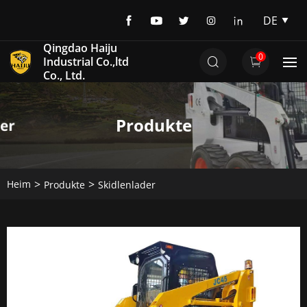
DE
EN
Qingdao Haiju
0
DE
Industrial Co.,ltd
Co., Ltd.
Produkte
Heim
Produkte
Skidlenlader