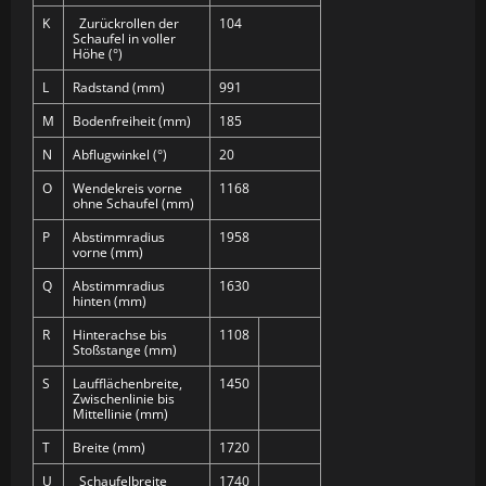
K
Zurückrollen der
104
Schaufel in voller
Höhe (°)
L
Radstand (mm)
991
M
Bodenfreiheit (mm)
185
N
Abflugwinkel (°)
20
O
Wendekreis vorne
1168
ohne Schaufel (mm)
P
Abstimmradius
1958
vorne (mm)
Q
Abstimmradius
1630
hinten (mm)
R
Hinterachse bis
1108
Stoßstange (mm)
S
Laufflächenbreite,
1450
Zwischenlinie bis
Mittellinie (mm)
T
Breite (mm)
1720
U
Schaufelbreite
1740