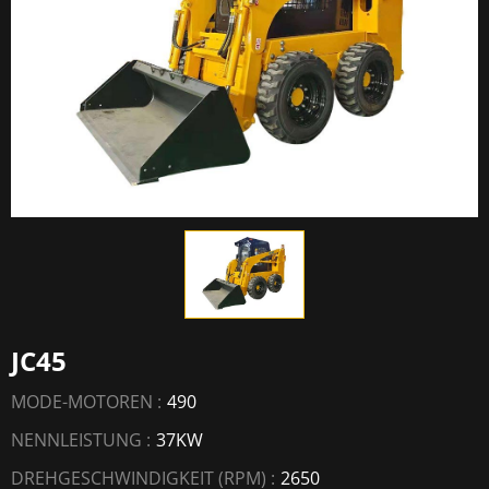
JC45
MODE-MOTOREN :
490
NENNLEISTUNG :
37KW
DREHGESCHWINDIGKEIT (RPM) :
2650