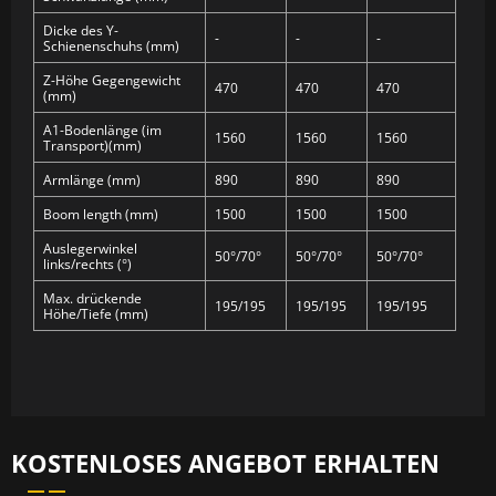
Dicke des Y-
-
-
-
Schienenschuhs (mm)
Z-Höhe Gegengewicht
470
470
470
(mm)
A1-Bodenlänge (im
1560
1560
1560
Transport)(mm)
Armlänge (mm)
890
890
890
Boom length (mm)
1500
1500
1500
Auslegerwinkel
50°/70°
50°/70°
50°/70°
links/rechts (°)
Max. drückende
195/195
195/195
195/195
Höhe/Tiefe (mm)
KOSTENLOSES ANGEBOT ERHALTEN