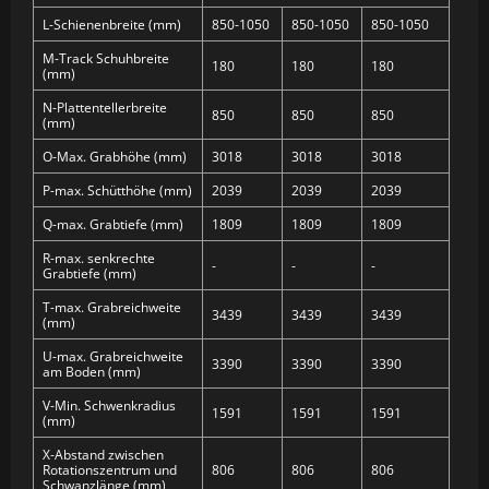
L-Schienenbreite (mm)
850-1050
850-1050
850-1050
M-Track Schuhbreite
180
180
180
(mm)
N-Plattentellerbreite
850
850
850
(mm)
O-Max. Grabhöhe (mm)
3018
3018
3018
P-max. Schütthöhe (mm)
2039
2039
2039
Q-max. Grabtiefe (mm)
1809
1809
1809
R-max. senkrechte
-
-
-
Grabtiefe (mm)
T-max. Grabreichweite
3439
3439
3439
(mm)
U-max. Grabreichweite
3390
3390
3390
am Boden (mm)
V-Min. Schwenkradius
1591
1591
1591
(mm)
X-Abstand zwischen
Rotationszentrum und
806
806
806
Schwanzlänge (mm)