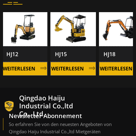
HJ12
HJ15
HJ18
EITERLESEN
WEITERLESEN
WEITERLESEN
Qingdao Haiju
Industrial Co.,ltd
Co., Ltd.
Newsletter Abonnement
So erfahren Sie von den neuesten Angeboten von
Qingdao Haiju Industrial Co.,ltd Mietgeräten