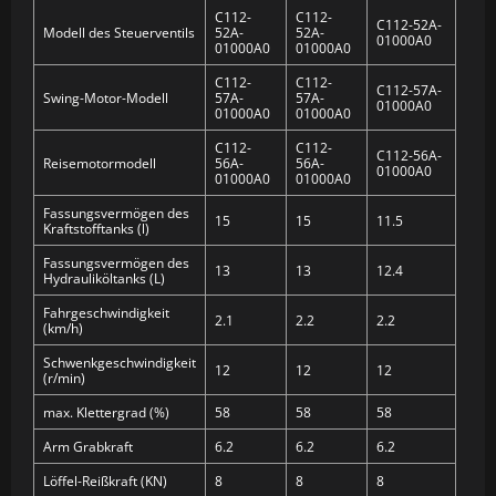
C112-
C112-
C112-52A-
Modell des Steuerventils
52A-
52A-
01000A0
01000A0
01000A0
C112-
C112-
C112-57A-
Swing-Motor-Modell
57A-
57A-
01000A0
01000A0
01000A0
C112-
C112-
C112-56A-
Reisemotormodell
56A-
56A-
01000A0
01000A0
01000A0
Fassungsvermögen des
15
15
11.5
Kraftstofftanks (l)
Fassungsvermögen des
13
13
12.4
Hydrauliköltanks (L)
Fahrgeschwindigkeit
2.1
2.2
2.2
(km/h)
Schwenkgeschwindigkeit
12
12
12
(r/min)
max. Klettergrad (%)
58
58
58
Arm Grabkraft
6.2
6.2
6.2
Löffel-Reißkraft (KN)
8
8
8