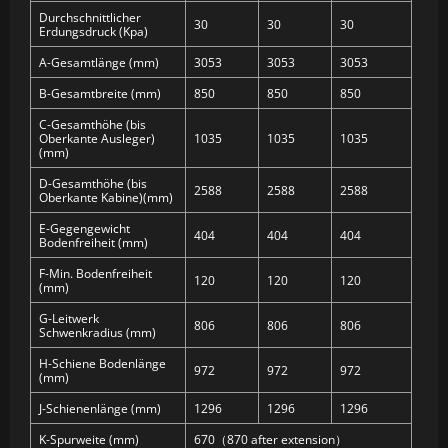
Durchschnittlicher
30
30
30
Erdungsdruck (Kpa)
A-Gesamtlänge (mm)
3053
3053
3053
B-Gesamtbreite (mm)
850
850
850
C-Gesamthöhe (bis
Oberkante Ausleger)
1035
1035
1035
(mm)
D-Gesamthöhe (bis
2588
2588
2588
Oberkante Kabine)(mm)
E-Gegengewicht
404
404
404
Bodenfreiheit (mm)
F-Min. Bodenfreiheit
120
120
120
(mm)
G-Leitwerk
806
806
806
Schwenkradius (mm)
H-Schiene Bodenlänge
972
972
972
(mm)
J-Schienenlänge (mm)
1296
1296
1296
K-Spurweite (mm)
670（870 after extension）